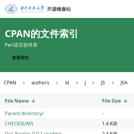
开源镜像站
CPAN
的文件索引
Perl语言软件库
查看帮助
CPAN
authors
id
J
JS
JSA
File Name
↓
File Size
↓
Parent directory/
-
CHECKSUMS
1.4 KiB
Ocs-Nagios-0.0.1.readme
2.4 KiB