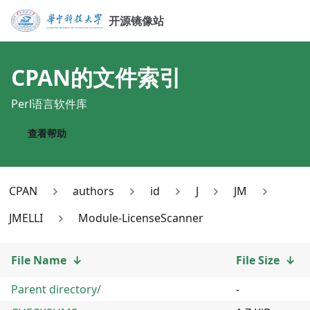
开源镜像站
CPAN
的文件索引
Perl语言软件库
查看帮助
CPAN
authors
id
J
JM
JMELLI
Module-LicenseScanner
File Name
↓
File Size
↓
Parent directory/
-