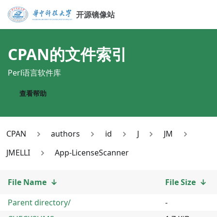
开源镜像站
CPAN
的文件索引
Perl语言软件库
查看帮助
CPAN
authors
id
J
JM
JMELLI
App-LicenseScanner
File Name
↓
File Size
↓
Parent directory/
-