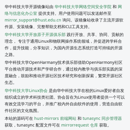
华中科技大学开源镜像站由
华中科技大学网络空间安全学院
和
网
络与信息化办公室
提供支持。用户使用问题可以发送邮件至
mirror_support@hust.edu.cn
询问。该镜像站收录了主流开源软
件源、安装镜像、完整帮助文档和CLI工具支持。
华中科技大学开放原子开源俱乐部
践行开放、共享、协同、贡献的
理念， 专注于通用Linux和物联网操作系统领域，并促进跨学科合
作，提升技能，分享知识，为国内开源生态系统打造可持续的开源
之路。
华中科技大学OpenHarmany技术俱乐部借助OpenHarmony社区
平台推动开源技术和产学研合作，通过校内教学与俱乐部实践的深
度融合，鼓励和推动开源社区技术研究和创新探索，繁荣开源社区
生态。
华中科技大学Linux协会
是由华中科技大学在校的Linux爱好者自发
组织成立的学术科技类社团。协会旨在为Linux使用者提供一个可以
有效交流学习的平台，并推广校内外自由软件的使用，营造自由软
件社区的文化氛围。
本站的源码可在
hust-mirrors 前端网站
和
tunasync 同步管理器
获取，tunasync 配置文件可在
mirrorrequest 仓库
获取。