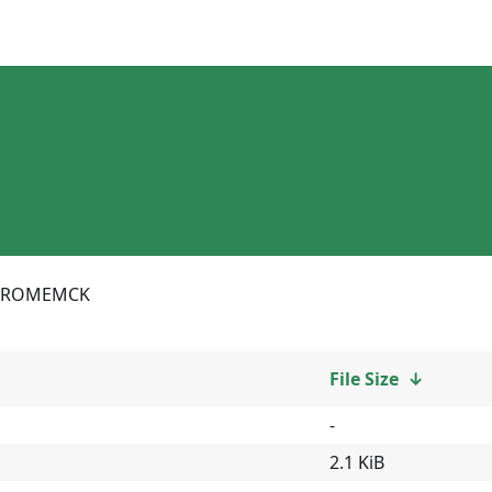
EROMEMCK
File Size
↓
-
2.1 KiB