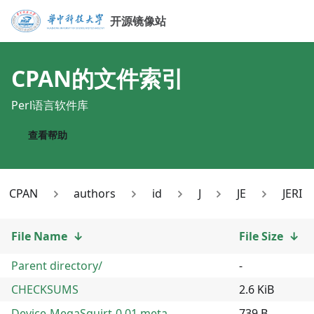
开源镜像站
CPAN
的文件索引
Perl语言软件库
查看帮助
CPAN
authors
id
J
JE
JERI
File Name
↓
File Size
↓
Parent directory/
-
CHECKSUMS
2.6 KiB
Device-MegaSquirt-0.01.meta
739 B