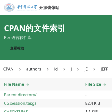
开源镜像站
CPAN
的文件索引
Perl语言软件库
查看帮助
CPAN
authors
id
J
JE
JEFF
File Name
↓
File Size
↓
Parent directory/
-
CGISession.tar.gz
82.4 KiB
CHECKSUMS
1.1 KiB