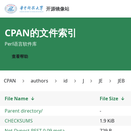
开源镜像站
CPAN
的文件索引
Perl语言软件库
查看帮助
CPAN
authors
id
J
JE
JEB
File Name
↓
File Size
↓
Parent directory/
-
CHECKSUMS
1.9 KiB
Net-Dynect-REST-0.09.meta
729 B