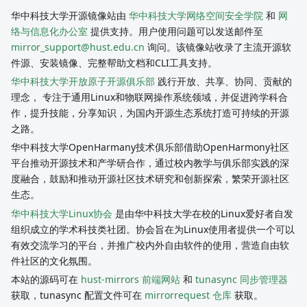
华中科技大学开源镜像站由
华中科技大学网络空间安全学院
和
网
络与信息化办公室
提供支持。用户使用问题可以发送邮件至
mirror_support@hust.edu.cn
询问。该镜像站收录了主流开源软
件源、安装镜像、完整帮助文档和CLI工具支持。
华中科技大学开放原子开源俱乐部
践行开放、共享、协同、贡献的
理念， 专注于通用Linux和物联网操作系统领域，并促进跨学科合
作，提升技能，分享知识，为国内开源生态系统打造可持续的开源
之路。
华中科技大学OpenHarmany技术俱乐部借助OpenHarmony社区
平台推动开源技术和产学研合作，通过校内教学与俱乐部实践的深
度融合，鼓励和推动开源社区技术研究和创新探索，繁荣开源社区
生态。
华中科技大学Linux协会
是由华中科技大学在校的Linux爱好者自发
组织成立的学术科技类社团。协会旨在为Linux使用者提供一个可以
有效交流学习的平台，并推广校内外自由软件的使用，营造自由软
件社区的文化氛围。
本站的源码可在
hust-mirrors 前端网站
和
tunasync 同步管理器
获取，tunasync 配置文件可在
mirrorrequest 仓库
获取。