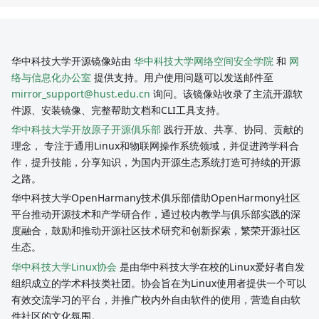
华中科技大学开源镜像站由
华中科技大学网络空间安全学院
和
网
络与信息化办公室
提供支持。用户使用问题可以发送邮件至
mirror_support@hust.edu.cn
询问。该镜像站收录了主流开源软
件源、安装镜像、完整帮助文档和CLI工具支持。
华中科技大学开放原子开源俱乐部
践行开放、共享、协同、贡献的
理念， 专注于通用Linux和物联网操作系统领域，并促进跨学科合
作，提升技能，分享知识，为国内开源生态系统打造可持续的开源
之路。
华中科技大学OpenHarmany技术俱乐部借助OpenHarmony社区
平台推动开源技术和产学研合作，通过校内教学与俱乐部实践的深
度融合，鼓励和推动开源社区技术研究和创新探索，繁荣开源社区
生态。
华中科技大学Linux协会
是由华中科技大学在校的Linux爱好者自发
组织成立的学术科技类社团。协会旨在为Linux使用者提供一个可以
有效交流学习的平台，并推广校内外自由软件的使用，营造自由软
件社区的文化氛围。