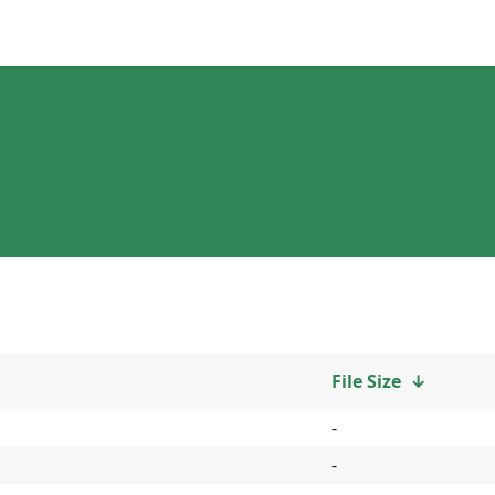
File Size
↓
-
-