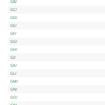
GB/
GC/
GD/
GE/
GF/
GG/
GH/
GI/
GK/
GL/
GM/
GN/
GO/