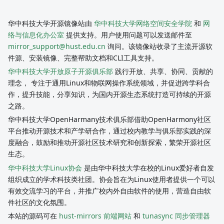
华中科技大学开源镜像站由
华中科技大学网络空间安全学院
和
网
络与信息化办公室
提供支持。用户使用问题可以发送邮件至
mirror_support@hust.edu.cn
询问。该镜像站收录了主流开源软
件源、安装镜像、完整帮助文档和CLI工具支持。
华中科技大学开放原子开源俱乐部
践行开放、共享、协同、贡献的
理念， 专注于通用Linux和物联网操作系统领域，并促进跨学科合
作，提升技能，分享知识，为国内开源生态系统打造可持续的开源
之路。
华中科技大学OpenHarmany技术俱乐部借助OpenHarmony社区
平台推动开源技术和产学研合作，通过校内教学与俱乐部实践的深
度融合，鼓励和推动开源社区技术研究和创新探索，繁荣开源社区
生态。
华中科技大学Linux协会
是由华中科技大学在校的Linux爱好者自发
组织成立的学术科技类社团。协会旨在为Linux使用者提供一个可以
有效交流学习的平台，并推广校内外自由软件的使用，营造自由软
件社区的文化氛围。
本站的源码可在
hust-mirrors 前端网站
和
tunasync 同步管理器