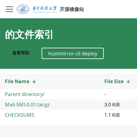
开源镜像站
的文件索引
查看帮助
hustmirror-cli deploy
File Name
↓
File Size
↓
Parent directory/
-
Mail-SMI-0.01.tar.gz
3.0 KiB
CHECKSUMS
1.1 KiB