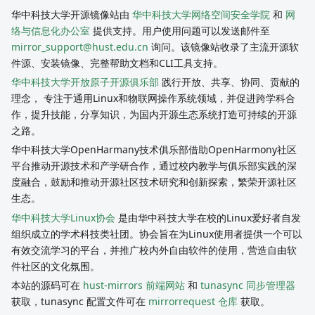
华中科技大学开源镜像站由
华中科技大学网络空间安全学院
和
网
络与信息化办公室
提供支持。用户使用问题可以发送邮件至
mirror_support@hust.edu.cn
询问。该镜像站收录了主流开源软
件源、安装镜像、完整帮助文档和CLI工具支持。
华中科技大学开放原子开源俱乐部
践行开放、共享、协同、贡献的
理念， 专注于通用Linux和物联网操作系统领域，并促进跨学科合
作，提升技能，分享知识，为国内开源生态系统打造可持续的开源
之路。
华中科技大学OpenHarmany技术俱乐部借助OpenHarmony社区
平台推动开源技术和产学研合作，通过校内教学与俱乐部实践的深
度融合，鼓励和推动开源社区技术研究和创新探索，繁荣开源社区
生态。
华中科技大学Linux协会
是由华中科技大学在校的Linux爱好者自发
组织成立的学术科技类社团。协会旨在为Linux使用者提供一个可以
有效交流学习的平台，并推广校内外自由软件的使用，营造自由软
件社区的文化氛围。
本站的源码可在
hust-mirrors 前端网站
和
tunasync 同步管理器
获取，tunasync 配置文件可在
mirrorrequest 仓库
获取。