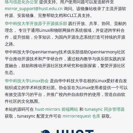
络与信息化办公室
提供支持。用户使用问题可以发送邮件至
mirror_support@hust.edu.cn
询问。该镜像站收录了主流开源软
件源、安装镜像、完整帮助文档和CLI工具支持。
华中科技大学开放原子开源俱乐部
践行开放、共享、协同、贡献的
理念， 专注于通用Linux和物联网操作系统领域，并促进跨学科合
作，提升技能，分享知识，为国内开源生态系统打造可持续的开源
之路。
华中科技大学OpenHarmany技术俱乐部借助OpenHarmony社区
平台推动开源技术和产学研合作，通过校内教学与俱乐部实践的深
度融合，鼓励和推动开源社区技术研究和创新探索，繁荣开源社区
生态。
华中科技大学Linux协会
是由华中科技大学在校的Linux爱好者自发
组织成立的学术科技类社团。协会旨在为Linux使用者提供一个可以
有效交流学习的平台，并推广校内外自由软件的使用，营造自由软
件社区的文化氛围。
本站的源码可在
hust-mirrors 前端网站
和
tunasync 同步管理器
获取，tunasync 配置文件可在
mirrorrequest 仓库
获取。