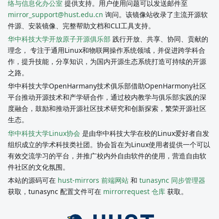
络与信息化办公室
提供支持。用户使用问题可以发送邮件至
mirror_support@hust.edu.cn
询问。该镜像站收录了主流开源软
件源、安装镜像、完整帮助文档和CLI工具支持。
华中科技大学开放原子开源俱乐部
践行开放、共享、协同、贡献的
理念， 专注于通用Linux和物联网操作系统领域，并促进跨学科合
作，提升技能，分享知识，为国内开源生态系统打造可持续的开源
之路。
华中科技大学OpenHarmany技术俱乐部借助OpenHarmony社区
平台推动开源技术和产学研合作，通过校内教学与俱乐部实践的深
度融合，鼓励和推动开源社区技术研究和创新探索，繁荣开源社区
生态。
华中科技大学Linux协会
是由华中科技大学在校的Linux爱好者自发
组织成立的学术科技类社团。协会旨在为Linux使用者提供一个可以
有效交流学习的平台，并推广校内外自由软件的使用，营造自由软
件社区的文化氛围。
本站的源码可在
hust-mirrors 前端网站
和
tunasync 同步管理器
获取，tunasync 配置文件可在
mirrorrequest 仓库
获取。