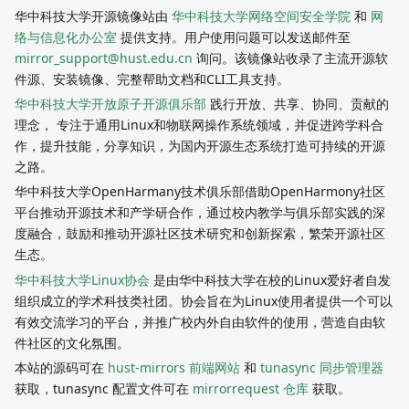
华中科技大学开源镜像站由
华中科技大学网络空间安全学院
和
网
络与信息化办公室
提供支持。用户使用问题可以发送邮件至
mirror_support@hust.edu.cn
询问。该镜像站收录了主流开源软
件源、安装镜像、完整帮助文档和CLI工具支持。
华中科技大学开放原子开源俱乐部
践行开放、共享、协同、贡献的
理念， 专注于通用Linux和物联网操作系统领域，并促进跨学科合
作，提升技能，分享知识，为国内开源生态系统打造可持续的开源
之路。
华中科技大学OpenHarmany技术俱乐部借助OpenHarmony社区
平台推动开源技术和产学研合作，通过校内教学与俱乐部实践的深
度融合，鼓励和推动开源社区技术研究和创新探索，繁荣开源社区
生态。
华中科技大学Linux协会
是由华中科技大学在校的Linux爱好者自发
组织成立的学术科技类社团。协会旨在为Linux使用者提供一个可以
有效交流学习的平台，并推广校内外自由软件的使用，营造自由软
件社区的文化氛围。
本站的源码可在
hust-mirrors 前端网站
和
tunasync 同步管理器
获取，tunasync 配置文件可在
mirrorrequest 仓库
获取。