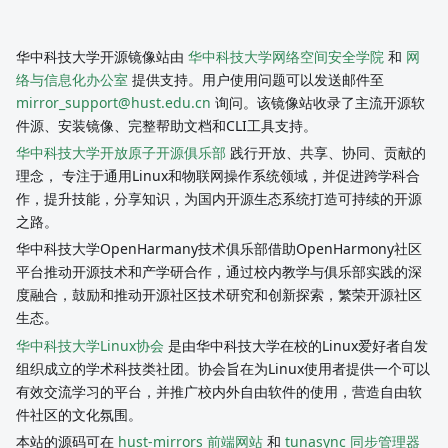
华中科技大学开源镜像站由
华中科技大学网络空间安全学院
和
网
络与信息化办公室
提供支持。用户使用问题可以发送邮件至
mirror_support@hust.edu.cn
询问。该镜像站收录了主流开源软
件源、安装镜像、完整帮助文档和CLI工具支持。
华中科技大学开放原子开源俱乐部
践行开放、共享、协同、贡献的
理念， 专注于通用Linux和物联网操作系统领域，并促进跨学科合
作，提升技能，分享知识，为国内开源生态系统打造可持续的开源
之路。
华中科技大学OpenHarmany技术俱乐部借助OpenHarmony社区
平台推动开源技术和产学研合作，通过校内教学与俱乐部实践的深
度融合，鼓励和推动开源社区技术研究和创新探索，繁荣开源社区
生态。
华中科技大学Linux协会
是由华中科技大学在校的Linux爱好者自发
组织成立的学术科技类社团。协会旨在为Linux使用者提供一个可以
有效交流学习的平台，并推广校内外自由软件的使用，营造自由软
件社区的文化氛围。
本站的源码可在
hust-mirrors 前端网站
和
tunasync 同步管理器