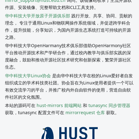
mirror_support@hust.edu.cn
询问。该镜像站收录了主流开源软
件源、安装镜像、完整帮助文档和CLI工具支持。
华中科技大学开放原子开源俱乐部
践行开放、共享、协同、贡献的
理念， 专注于通用Linux和物联网操作系统领域，并促进跨学科合
作，提升技能，分享知识，为国内开源生态系统打造可持续的开源
之路。
华中科技大学OpenHarmany技术俱乐部借助OpenHarmony社区
平台推动开源技术和产学研合作，通过校内教学与俱乐部实践的深
度融合，鼓励和推动开源社区技术研究和创新探索，繁荣开源社区
生态。
华中科技大学Linux协会
是由华中科技大学在校的Linux爱好者自发
组织成立的学术科技类社团。协会旨在为Linux使用者提供一个可以
有效交流学习的平台，并推广校内外自由软件的使用，营造自由软
件社区的文化氛围。
本站的源码可在
hust-mirrors 前端网站
和
tunasync 同步管理器
获取，tunasync 配置文件可在
mirrorrequest 仓库
获取。