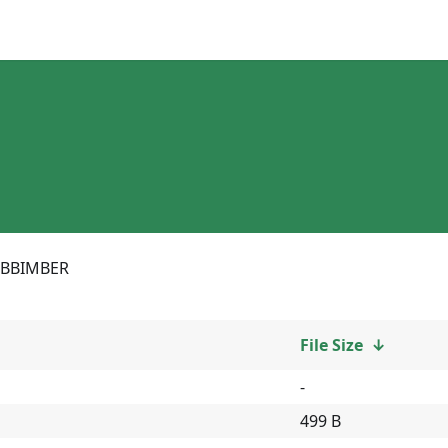
BBIMBER
File Size
↓
-
499 B