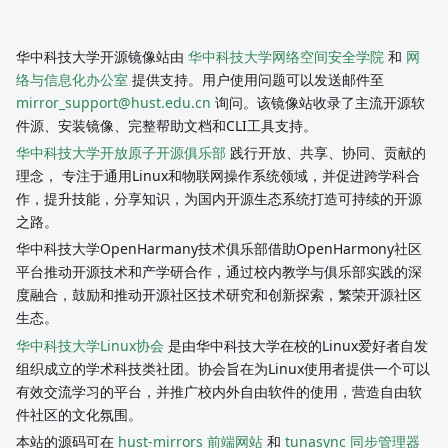
华中科技大学开源镜像站由
华中科技大学网络空间安全学院
和
网
络与信息化办公室
提供支持。用户使用问题可以发送邮件至
mirror_support@hust.edu.cn
询问。该镜像站收录了主流开源软
件源、安装镜像、完整帮助文档和CLI工具支持。
华中科技大学开放原子开源俱乐部
践行开放、共享、协同、贡献的
理念， 专注于通用Linux和物联网操作系统领域，并促进跨学科合
作，提升技能，分享知识，为国内开源生态系统打造可持续的开源
之路。
华中科技大学OpenHarmany技术俱乐部借助OpenHarmony社区
平台推动开源技术和产学研合作，通过校内教学与俱乐部实践的深
度融合，鼓励和推动开源社区技术研究和创新探索，繁荣开源社区
生态。
华中科技大学Linux协会
是由华中科技大学在校的Linux爱好者自发
组织成立的学术科技类社团。协会旨在为Linux使用者提供一个可以
有效交流学习的平台，并推广校内外自由软件的使用，营造自由软
件社区的文化氛围。
本站的源码可在
hust-mirrors 前端网站
和
tunasync 同步管理器