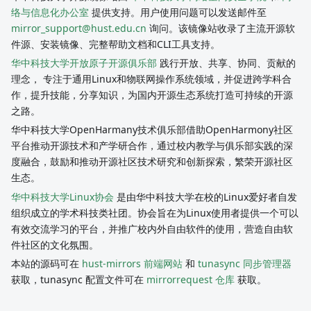
络与信息化办公室
提供支持。用户使用问题可以发送邮件至
mirror_support@hust.edu.cn
询问。该镜像站收录了主流开源软
件源、安装镜像、完整帮助文档和CLI工具支持。
华中科技大学开放原子开源俱乐部
践行开放、共享、协同、贡献的
理念， 专注于通用Linux和物联网操作系统领域，并促进跨学科合
作，提升技能，分享知识，为国内开源生态系统打造可持续的开源
之路。
华中科技大学OpenHarmany技术俱乐部借助OpenHarmony社区
平台推动开源技术和产学研合作，通过校内教学与俱乐部实践的深
度融合，鼓励和推动开源社区技术研究和创新探索，繁荣开源社区
生态。
华中科技大学Linux协会
是由华中科技大学在校的Linux爱好者自发
组织成立的学术科技类社团。协会旨在为Linux使用者提供一个可以
有效交流学习的平台，并推广校内外自由软件的使用，营造自由软
件社区的文化氛围。
本站的源码可在
hust-mirrors 前端网站
和
tunasync 同步管理器
获取，tunasync 配置文件可在
mirrorrequest 仓库
获取。